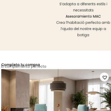
S’adapta a diferents estils i
necessitats
Asesoramiento MAC
Crea l’habitació perfecta amb
l’ajuda del nostre equip a
botiga
Completa tu compra
El complemento perfecto