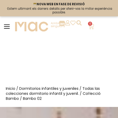
NOVA WEB EN FASE DE REVISIÓ
NOVA WEB EN FASE DE REVISIÓ
· Estem ultimant els darrers detalls per oferir-vos la millor experiència
· Estem ultimant els darrers detalls per oferir-vos la millor experiència
possible.
possible.
0
Inicio
/
Dormitorios infantiles y juveniles
/
Todas las
colecciones dormitorio infantil y juvenil.
/
Col·lecció
Bambo
/ Bambo 02