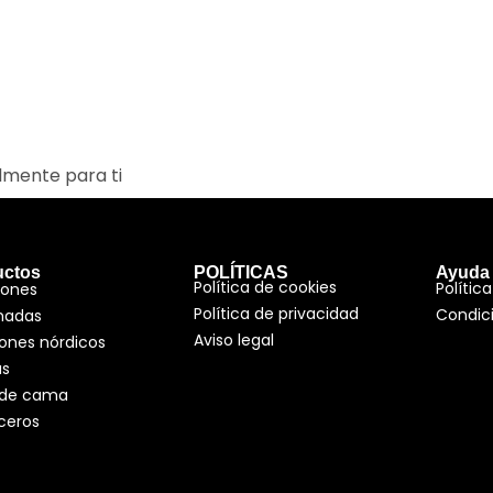
lmente para ti
uctos
POLÍTICAS
Ayuda
Política de cookies
Polític
hones
Política de privacidad
Condic
hadas
Aviso legal
ones nórdicos
as
 de cama
ceros