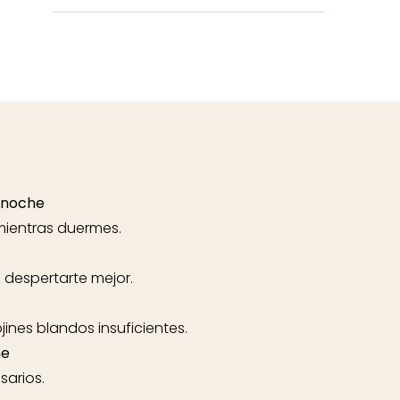
 noche
mientras duermes.
a despertarte mejor.
ines blandos insuficientes.
he
sarios.