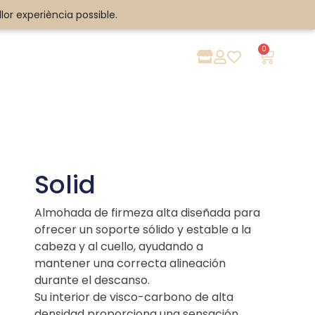
llor experiència possible.
llor experiència possible.
0
Solid
Almohada de firmeza alta diseñada para
ofrecer un soporte sólido y estable a la
cabeza y al cuello, ayudando a
mantener una correcta alineación
durante el descanso.
Su interior de visco-carbono de alta
densidad proporciona una sensación