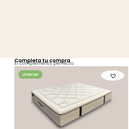
Completa tu compra
El complemento perfecto
¡Oferta!