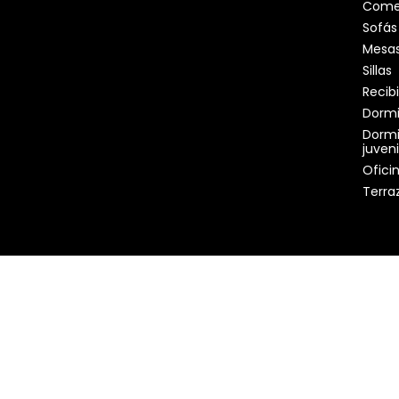
Come
Sofás
Mesa
Sillas
Recib
Dormi
Dormit
juveni
Ofici
Terraz