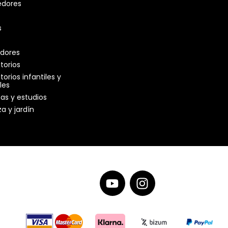
dores
s
idores
torios
orios infantiles y 
les
nas y estudios
a y jardín