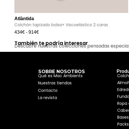
Atlàntida
Colchón tapizado bolsa+ Viscoelástico 2 caras
434
€
-
914
€
También te podría interesar
Descubre nuestras colecciones pensadas especia
SOBRE NOSOTROS
Prod
Qué es Mac Ambients
Colc
Almo
Nuestras tiendas
Edred
Contacto
Fund
La revista
Ropa
Cabe
Bases
Packs