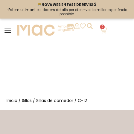
NOVA WEB EN FASE DE REVISIÓ
NOVA WEB EN FASE DE REVISIÓ
· Estem ultimant els darrers detalls per oferir-vos la millor experiència
· Estem ultimant els darrers detalls per oferir-vos la millor experiència
possible.
possible.
0
Inicio
/
Sillas
/
Sillas de comedor
/ C-12