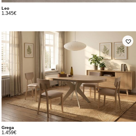
Leo
1.345
€
Grega
1.459
€