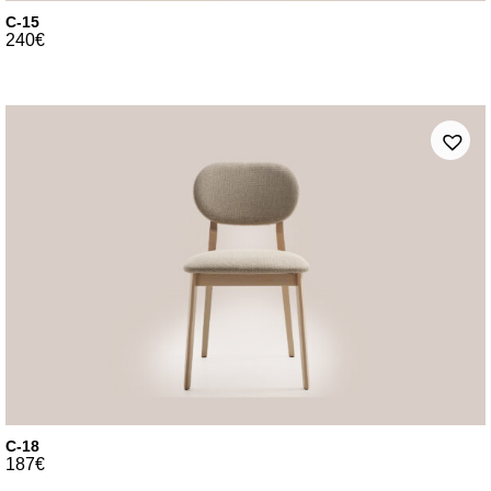
C-15
240
€
C-18
187
€