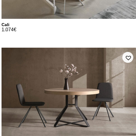
Cali
1.074
€