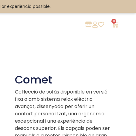
llor experiència possible.
llor experiència possible.
0
Comet
Col·lecció de sofàs disponible en versió
fixa o amb sistema relax elèctric
avançat, dissenyada per oferir un
confort personalitzat, una ergonomia
excepcional i una experiència de
descans superior. Els capçals poden ser
manuals o a motor. Disponible en gran