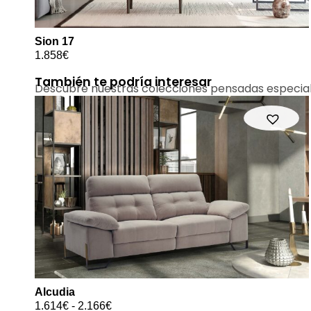
Sion 17
1.858
€
También te podría interesar
Descubre nuestras colecciones pensadas especia
Alcudia
1.614
€
-
2.166
€