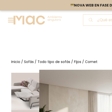
NOVA WEB EN FASE D
NOVA WEB EN FASE D
Inicio
/
Sofás
/
Todo tipo de sofás
/
Fijos
/ Comet