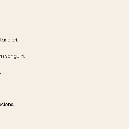
ar diari.
rn sanguini.
.
acions.