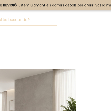
E REVISIÓ
E REVISIÓ
· Estem ultimant els darrers detalls per oferir-vos la mi
· Estem ultimant els darrers detalls per oferir-vos la mi