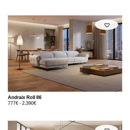
Andraix Roll 86
777
€
-
2.390
€