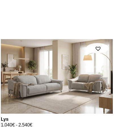
Lys
1.040
€
-
2.540
€