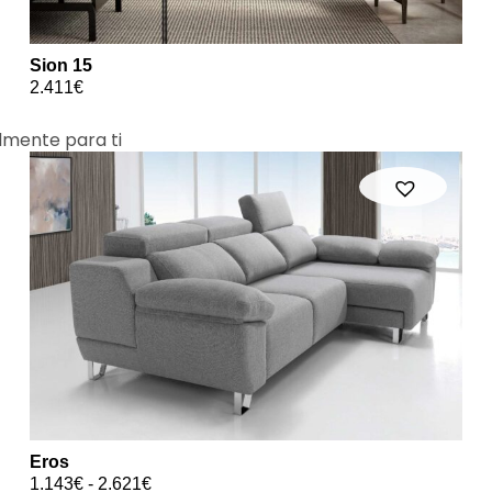
Sion 15
2.411
€
lmente para ti
Eros
1.143
€
-
2.621
€