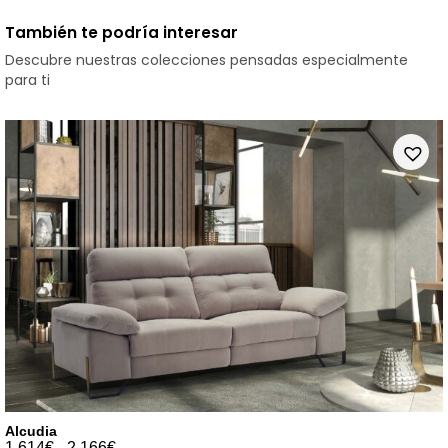
También te podría interesar
Descubre nuestras colecciones pensadas especialmente
para ti
Alcudia
1.614
€
-
2.166
€