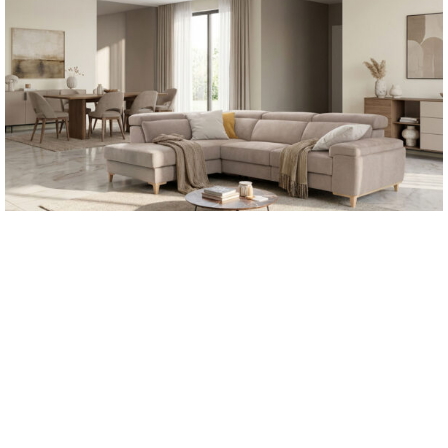
Austen
1.637
€
-
2.492
€