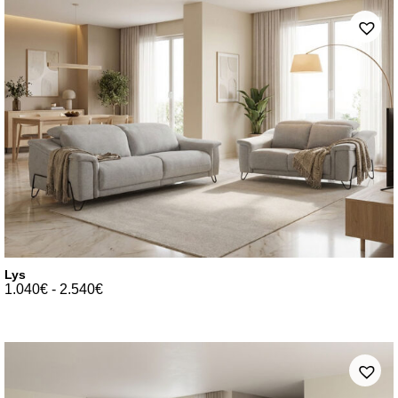
Lys
1.040
€
-
2.540
€