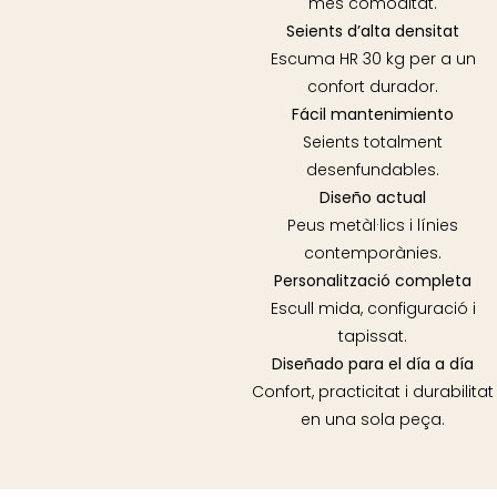
més comoditat.
Seients d’alta densitat
Escuma HR 30 kg per a un
confort durador.
Fácil mantenimiento
Seients totalment
desenfundables.
Diseño actual
Peus metàl·lics i línies
contemporànies.
Personalització completa
Escull mida, configuració i
tapissat.
Diseñado para el día a día
Confort, practicitat i durabilitat
en una sola peça.