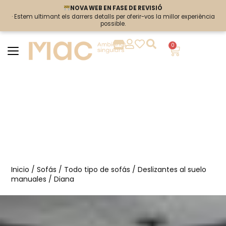
NOVA WEB EN FASE DE REVISIÓ
NOVA WEB EN FASE DE REVISIÓ
· Estem ultimant els darrers detalls per oferir-vos la millor experiència
· Estem ultimant els darrers detalls per oferir-vos la millor experiència
possible.
possible.
0
Inicio
/
Sofás
/
Todo tipo de sofás
/
Deslizantes al suelo
manuales
/ Diana