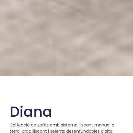
Diana
Col·lecció de sofàs amb sistema lliscant manual a
terra, braç lliscant i seients desenfundables d’alta