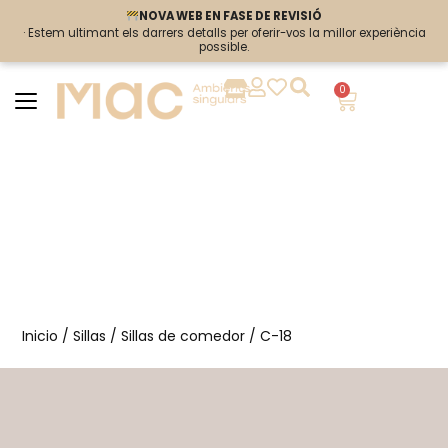
NOVA WEB EN FASE DE REVISIÓ
NOVA WEB EN FASE DE REVISIÓ
· Estem ultimant els darrers detalls per oferir-vos la millor experiència
· Estem ultimant els darrers detalls per oferir-vos la millor experiència
possible.
possible.
0
Inicio
/
Sillas
/
Sillas de comedor
/ C-18