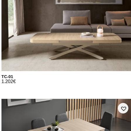
TC-01
1.202
€