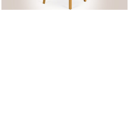
Larisa-07
91
€