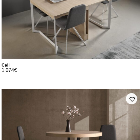
Cali
1.074
€