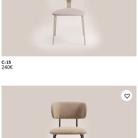
C-15
240
€