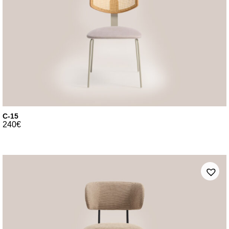
C-15
240
€