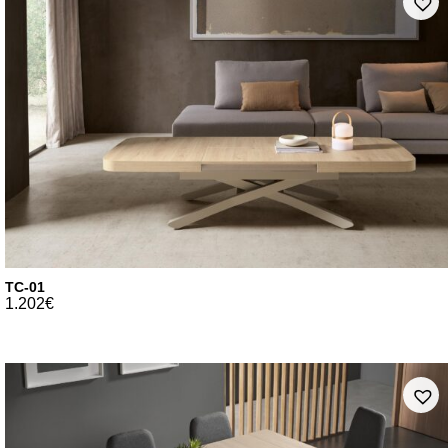
TC-01
1.202
€