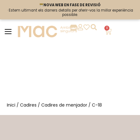
NOVA WEB EN FASE DE REVISIÓ
NOVA WEB EN FASE DE REVISIÓ
· Estem ultimant els darrers detalls per oferir-vos la millor experiència
· Estem ultimant els darrers detalls per oferir-vos la millor experiència
possible.
possible.
0
Inici
/
Cadires
/
Cadires de menjador
/ C-18