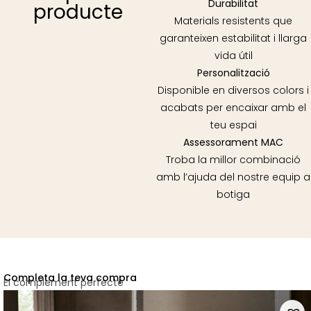
Durabilitat
producte
Materials resistents que
garanteixen estabilitat i llarga
vida útil
Personalització
Disponible en diversos colors i
acabats per encaixar amb el
teu espai
Assessorament MAC
Troba la millor combinació
amb l’ajuda del nostre equip a
botiga
Completa la teva compra
El complement perfecte