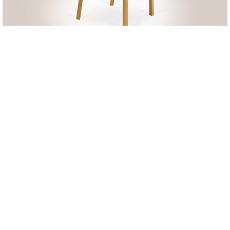
Larisa-07
91
€