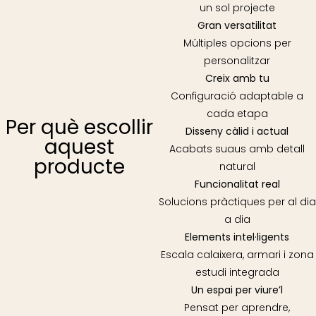
un sol projecte
Gran versatilitat
Múltiples opcions per
personalitzar
Creix amb tu
Configuració adaptable a
cada etapa
Per què escollir
Disseny càlid i actual
aquest
Acabats suaus amb detall
producte
natural
Funcionalitat real
Solucions pràctiques per al dia
a dia
Elements intel·ligents
Escala calaixera, armari i zona
estudi integrada
Un espai per viure’l
Pensat per aprendre,