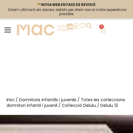
NOVA WEB EN FASE DE REVISIÓ
NOVA WEB EN FASE DE REVISIÓ
· Estem ultimant els darrers detalls per oferir-vos la millor experiència
· Estem ultimant els darrers detalls per oferir-vos la millor experiència
possible.
possible.
0
Inici
/
Dormitoris infantils i juvenils
/
Totes les col·leccions
dormitori infantil i juvenil
/
Col·lecció Delulu
/ Delulu 13